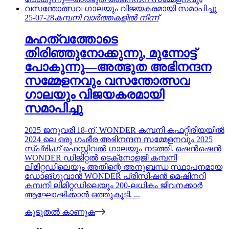
25-07-28
കമ്പനി വാർത്തകളിൽ നിന്ന്
മഹത്വത്തോടെ
തിരിഞ്ഞുനോക്കുന്നു, മുന്നോട്ട്
പോകുന്നു—അത്ഭുത അഭിനന്ദന
സമ്മേളനവും വസന്തോത്സവ
ഗാലയും വിജയകരമായി
സമാപിച്ചു
2025 ജനുവരി 18-ന്, WONDER കമ്പനി കഫറ്റീരിയയിൽ
2024 ലെ ഒരു ഗംഭീര അഭിനന്ദന സമ്മേളനവും 2025
സ്പ്രിംഗ് ഫെസ്റ്റിവൽ ഗാലയും നടത്തി. ഷെൻ‌ഷെൻ
WONDER ഡിജിറ്റൽ ടെക്‌നോളജി കമ്പനി
ലിമിറ്റഡിലെയും അതിന്റെ അനുബന്ധ സ്ഥാപനമായ
ഡോങ്‌ഗുവാൻ WONDER പ്രിസിഷൻ മെഷിനറി
കമ്പനി ലിമിറ്റഡിലെയും 200-ലധികം ജീവനക്കാർ
ആഘോഷിക്കാൻ ഒത്തുകൂടി. ...
കൂടുതൽ കാണുക