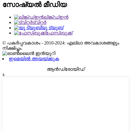
സോഷ്യൽ മീഡിയ
ലിങ്ക്ഡ്ഇൻ
ട്വിറ്റർ
യൂ ട്യൂബ്
ഫേസ്ബുക്ക്
© പകർപ്പവകാശം - 2010-2024: എല്ലാ അവകാശങ്ങളും
നിക്ഷിപ്തം.
ഇമെയിൽ അയയ്ക്കുക
ആൻഡ്രോയിഡ്
x