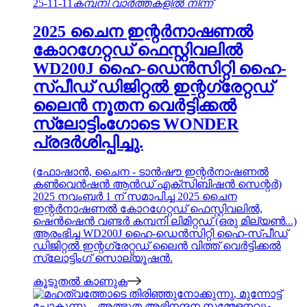
25-11-11
കമ്പനി വാർത്തകളിൽ നിന്ന്
2025 ചൈന ഇന്റർനാഷണൽ
കോറഗേറ്റഡ് ഫെസ്റ്റിവലിൽ
WD200J ഹൈ-ഡെൻസിറ്റി ഹൈ-
സ്പീഡ് ഡിജിറ്റൽ ഇന്റഗ്രേറ്റഡ്
ലൈൻ നൂതന വെർട്ടിക്കൽ
സ്ലോട്ടിംഗോടെ WONDER
പ്രദർശിപ്പിച്ചു.
(ഫോഷാൻ, ചൈന - ടാൻഷൗ ഇന്റർനാഷണൽ
കൺവെൻഷൻ ആൻഡ് എക്സിബിഷൻ സെന്റർ)
2025 നവംബർ 1 ന് സമാപിച്ച 2025 ചൈന
ഇന്റർനാഷണൽ കോറഗേറ്റഡ് ഫെസ്റ്റിവലിൽ,
ഷെൻ‌ഷെൻ വണ്ടർ കമ്പനി ലിമിറ്റഡ് (ഒരു മില്യൺ...)
ആരംഭിച്ച WD200J ഹൈ-ഡെൻസിറ്റി ഹൈ-സ്പീഡ്
ഡിജിറ്റൽ ഇന്റഗ്രേറ്റഡ് ലൈൻ വിത്ത് വെർട്ടിക്കൽ
സ്ലോട്ടിംഗ് സൊല്യൂഷൻ.
കൂടുതൽ കാണുക