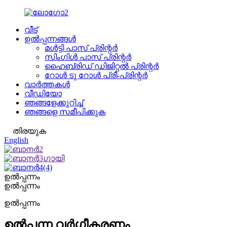
വീട്
ഉൽപ്പന്നങ്ങൾ
മൾട്ടി പാസ് പ്രിന്റർ
സിംഗിൾ പാസ് പ്രിന്റർ
ഹൈബ്രിഡ് ഡിജിറ്റൽ പ്രിന്റർ
റോൾ ടു റോൾ പ്രീ-പ്രിന്റർ
വാർത്തകൾ
വീഡിയോ
ഞങ്ങളേക്കുറിച്ച്
ഞങ്ങളെ സമീപിക്കുക
തിരയുക
English
ഉൽപ്പന്നം
ഉൽപ്പന്നം
ഉൽപ്പന്നം
ഉൽപ്പന്ന വർഗ്ഗീകരണം