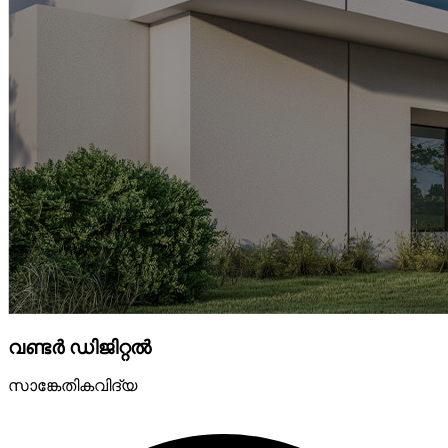
വണ്ടർ ഡിജിറ്റൽ
സാങ്കേതികവിദ്യ