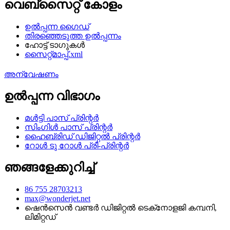
വെബ്‌സൈറ്റ് കോളം
ഉൽപ്പന്ന ഗൈഡ്
തിരഞ്ഞെടുത്ത ഉൽപ്പന്നം
ഹോട്ട് ടാഗുകൾ
സൈറ്റ്മാപ്പ്.xml
അന്വേഷണം
ഉൽപ്പന്ന വിഭാഗം
മൾട്ടി പാസ് പ്രിന്റർ
സിംഗിൾ പാസ് പ്രിന്റർ
ഹൈബ്രിഡ് ഡിജിറ്റൽ പ്രിന്റർ
റോൾ ടു റോൾ പ്രീ-പ്രിന്റർ
ഞങ്ങളേക്കുറിച്ച്
86 755 28703213
max@wonderjet.net
ഷെൻ‌സെൻ വണ്ടർ ഡിജിറ്റൽ ടെക്‌നോളജി കമ്പനി,
ലിമിറ്റഡ്