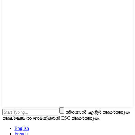
തിരയാൻ എന്റർ അമർത്തുക
അല്ലെങ്കിൽ അടയ്ക്കാൻ ESC അമർത്തുക.
English
French