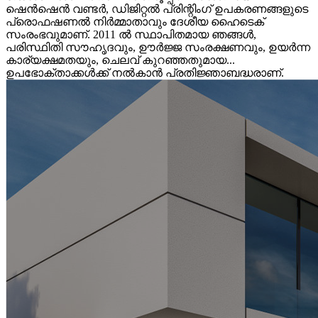
ഷെൻ‌ഷെൻ വണ്ടർ, ഡിജിറ്റൽ പ്രിന്റിംഗ് ഉപകരണങ്ങളുടെ
പ്രൊഫഷണൽ നിർമ്മാതാവും ദേശീയ ഹൈടെക്
സംരംഭവുമാണ്. 2011 ൽ സ്ഥാപിതമായ ഞങ്ങൾ,
പരിസ്ഥിതി സൗഹൃദവും, ഊർജ്ജ സംരക്ഷണവും, ഉയർന്ന
കാര്യക്ഷമതയും, ചെലവ് കുറഞ്ഞതുമായ...
ഉപഭോക്താക്കൾക്ക് നൽകാൻ പ്രതിജ്ഞാബദ്ധരാണ്.