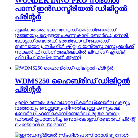
WONDER INNO PRO സിംഗിൾ
പാസ് ഇൻഡസ്ട്രിയൽ ഡിജിറ്റൽ
പ്രിന്റർ
എല്ലാത്തരം കോറഗേറ്റഡ് കാർഡ്ബോർഡ്
(മഞ്ഞയും വെള്ളയും കന്നുകാലി ബോർഡ്, സെമി-
കോട്ടഡ് ബോർഡ്, തേൻകോമ്പ് ബോർഡ്
മുതലായവ), സിംഗിൾ ഷീറ്റ് (വ്യത്യസ്ത വസ്തുക്കൾക്ക്
സക്ഷൻ ഫീഡിംഗ് അല്ലെങ്കിൽ ലീഡിംഗ് എഡ്ജ്
ഫീഡിംഗ് ഓപ്ഷണൽ ആണ്)
WDMS250 ഹൈബ്രിഡ് ഡിജിറ്റൽ
പ്രിന്റർ
എല്ലാത്തരം കോറഗേറ്റഡ് കാർഡ്ബോർഡുകളും
(മഞ്ഞയും വെള്ളയും നിറത്തിലുള്ള കന്നുകാലി
ബോർഡ്, ഹണികോമ്പ് ബോർഡ്, മുതലായവ),
ഡ്രയർ ഉപയോഗിച്ച് സെമി-കോട്ടഡ് ബോർഡ് പ്രിന്റ്
ചെയ്യാൻ ലഭ്യമാണ്.