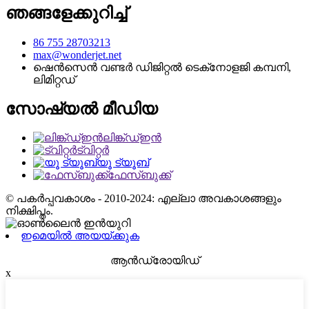
ഞങ്ങളേക്കുറിച്ച്
86 755 28703213
max@wonderjet.net
ഷെൻ‌സെൻ വണ്ടർ ഡിജിറ്റൽ ടെക്‌നോളജി കമ്പനി,
ലിമിറ്റഡ്
സോഷ്യൽ മീഡിയ
ലിങ്ക്ഡ്ഇൻ
ട്വിറ്റർ
യൂ ട്യൂബ്
ഫേസ്ബുക്ക്
© പകർപ്പവകാശം - 2010-2024: എല്ലാ അവകാശങ്ങളും
നിക്ഷിപ്തം.
ഇമെയിൽ അയയ്ക്കുക
ആൻഡ്രോയിഡ്
x